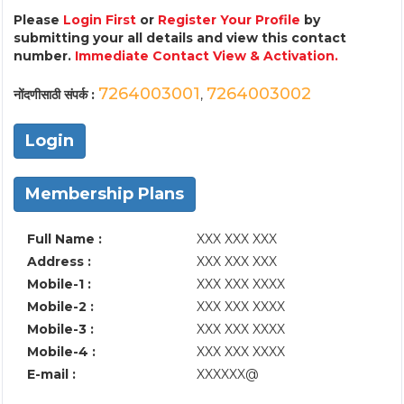
Please
Login First
or
Register Your Profile
by
submitting your all details and view this contact
number.
Immediate Contact View & Activation.
7264003001
7264003002
नोंदणीसाठी संपर्क :
,
Login
Membership Plans
Full Name :
XXX XXX XXX
Address :
XXX XXX XXX
Mobile-1 :
XXX XXX XXXX
Mobile-2 :
XXX XXX XXXX
Mobile-3 :
XXX XXX XXXX
Mobile-4 :
XXX XXX XXXX
E-mail :
XXXXXX@