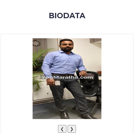
MEMBERSHIP
BIODATA
SUCCESS
STORIES
CONTACT
LOGIN
❮
❯